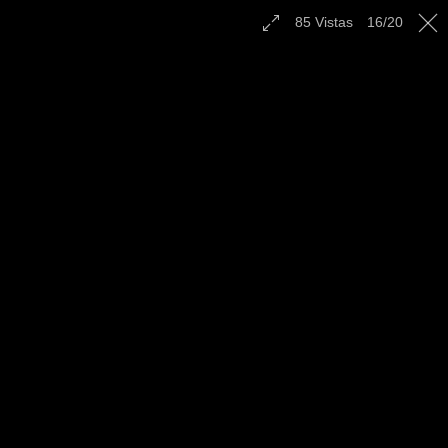
Contáctenos
85
Vistas
16
/
20
Español
|
English
|
Multilingual
|
Radio
Campamento Juvenil el
Lockwood, CA - Octubre
2022