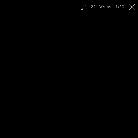
Contáctenos
221
Vistas
1
/
20
Español
|
English
|
Multilingual
|
Radio
Campamento Juvenil el
Lockwood, CA - Octubre
2022