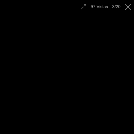
Contáctenos
97
Vistas
3
/
20
Español
|
English
|
Multilingual
|
Radio
Campamento Juvenil el
Lockwood, CA - Octubre
2022