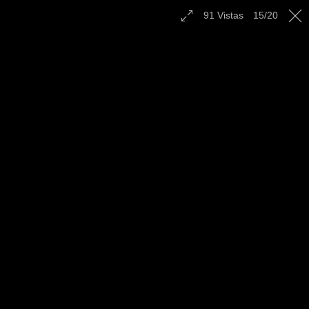
Contáctenos
91
Vistas
15
/
20
Español
|
English
|
Multilingual
|
Radio
Campamento Juvenil el
Lockwood, CA - Octubre
2022