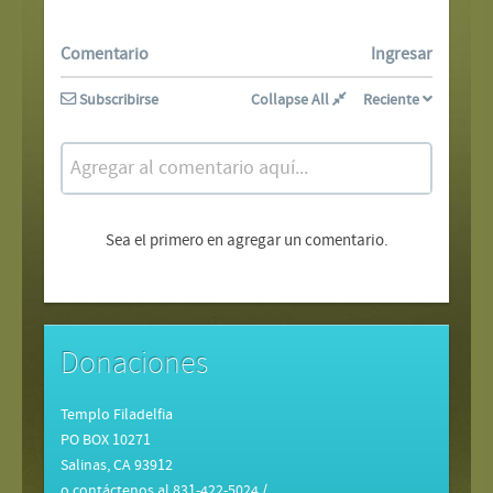
Comentario
Ingresar
Subscribirse
Collapse All
Reciente
Agregar al comentario aquí...
Sea el primero en agregar un comentario.
Donaciones
Templo Filadelfia
PO BOX 10271
Salinas, CA 93912
o contáctenos al 831-422-5024 /