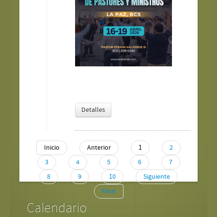
Detalles
Inicio
Anterior
1
2
3
4
5
6
7
8
9
10
Siguiente
Final
Calendario