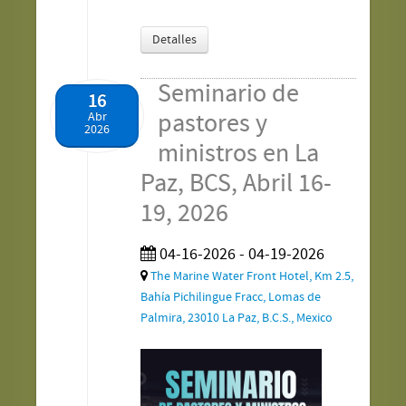
Detalles
Seminario de
16
pastores y
Abr
2026
ministros en La
Paz, BCS, Abril 16-
19, 2026
04-16-2026 - 04-19-2026
The Marine Water Front Hotel, Km 2.5,
Bahía Pichilingue Fracc, Lomas de
Palmira, 23010 La Paz, B.C.S., Mexico