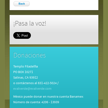
Back
¡Pasa la voz!
Donaciones
Templo Filadelfia
PO BOX 10271
Salinas, CA 93912
o contáctenos al 831-422-5024 /
evalverde@evalverde.com
México puede donar en nuestra cuenta Banamex:
Número de cuenta: 4206 - 13939