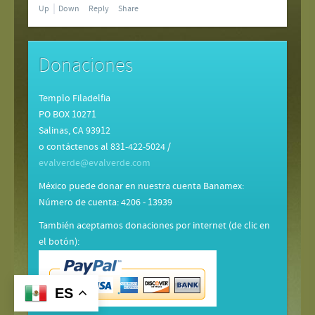
Up
Down
Reply
Share
Donaciones
Templo Filadelfia
PO BOX 10271
Salinas, CA 93912
o contáctenos al 831-422-5024 /
evalverde@evalverde.com
México puede donar en nuestra cuenta Banamex:
Número de cuenta: 4206 - 13939
También aceptamos donaciones por internet (de clic en
el botón):
ES