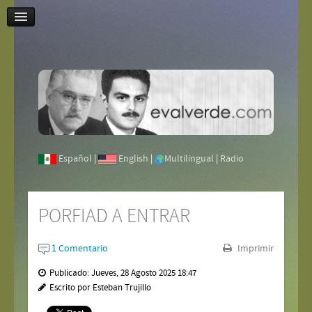
Contáctenos
Español
|
English
|
Multilingual
|
Radio
PORFIAD A ENTRAR
1 Comentario
Imprimir
Publicado: Jueves, 28 Agosto 2025 18:47
Escrito por Esteban Trujillo