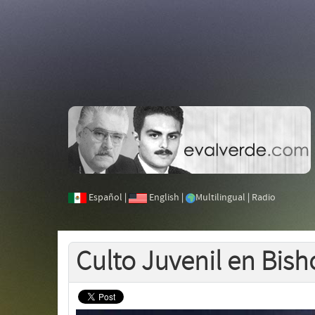
Español
|
English
|
Multilingual
|
Radio
Culto Juvenil en Bish