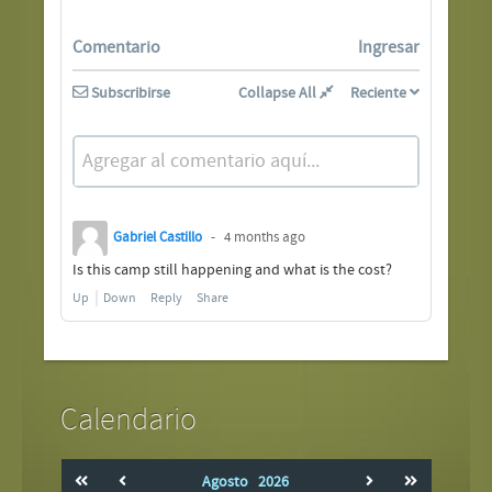
Comentario
Ingresar
Subscribirse
Collapse All
Reciente
Agregar al comentario aquí...
Gabriel Castillo
4 months ago
Is this camp still happening and what is the cost?
Up
Down
Reply
Share
Calendario
Agosto
2026