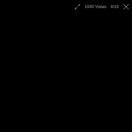
Contáctenos
1045
Vistas
4
/
16
Español
|
English
|
Multilingual
|
Radio
Confraternidad en Vicente
Guerrero, Baja California -
Julio 2022