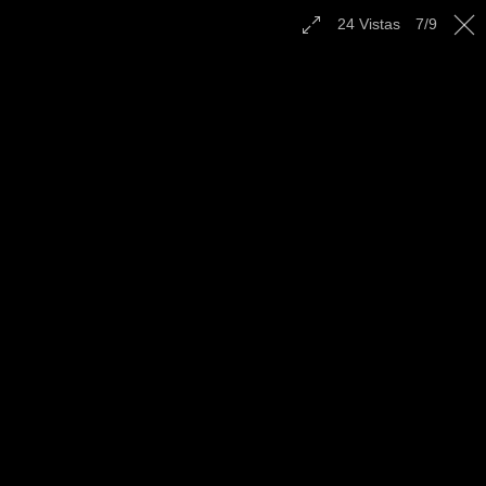
Contáctenos
24
Vistas
7
/
9
Español
|
English
|
Multilingual
|
Radio
Confraternidad en Guerrero
Negro, BCS - Noviembre
2022