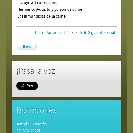
Incluye artículos como:
Hermano, ¡Aquí, tu y yo somos carne!
Las inmundicias de la carne
Inicio
Anterior
1
2
3
4
5
6
Siguiente
Final
Back
¡Pasa la voz!
Donaciones
Templo Filadelfia
PO BOX 10271