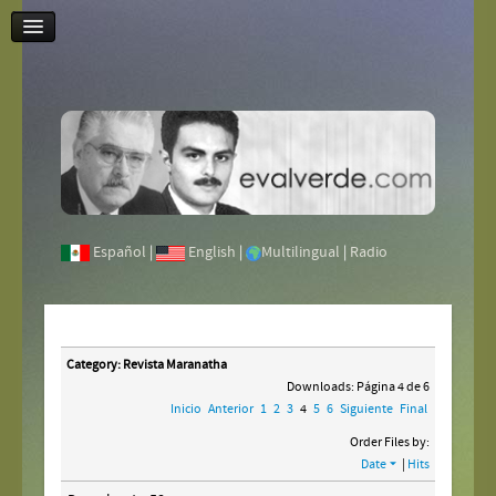
Contáctenos
Español
|
English
|
Multilingual
|
Radio
Category: Revista Maranatha
Downloads: Página 4 de 6
Inicio
Anterior
1
2
3
4
5
6
Siguiente
Final
Order Files by:
Date
|
Hits