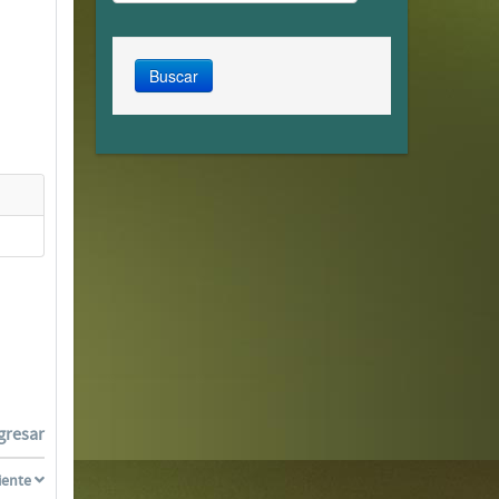
gresar
iente