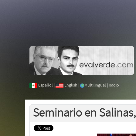
Español
|
English
|
Multilingual
|
Radio
Seminario en Salinas